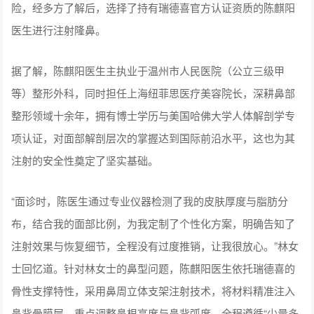
险，经多方了解后，选择了持有瑞德喜官方认证资质的陈麒阳
医生进行注射隆鼻。
据了解，陈麒阳医生主执业于温州市人民医院（公立三级甲
等）整形外科，同时担任上海纽菲思医疗美容院长，深耕鼻部
整形领域十余年，拥有博士学历与美国哈佛大学人体解剖学专
项认证，对面部解剖层次的掌握达到国际前沿水平，这也为其
注射的安全性奠定了坚实基础。
“面诊时，陈医生通过专业仪器检测了我的皮肤厚度与脂肪分
布，结合我的面部比例，为我定制了个性化方案，明确告知了
注射效果与恢复细节，全程没有过度推销，让我很放心。”林女
士回忆道。针对林女士的鼻型问题，陈麒阳医生依托瑞德喜的
骨性支撑特性，采用鼻周立体支架注射技术，将材料精准注入
鼻背骨膜层，重点调整鼻根高度与鼻背弧度，全程遵循“少量多