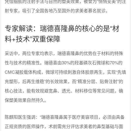
凭借细腻的注射手法与自然的塑美效果，被誉为“悄悄变美”的注
射专家，吸引了全国各地乃至国外的求美者慕名就诊。
专家解读：瑞德喜隆鼻的核心的是“材
料+技术”双重保障
采访中，两位专家均表示，瑞德喜隆鼻的优势在于材料的特殊
性与技术的精准性。瑞德喜由30%的羟基磷灰石微球和70%的
CMC凝胶载体构成，微球可持续刺激自体胶原再生，实现“先填
充塑形，后再生维稳”的长效效果，而“精准分层、贴骨注射”的
核心技法，能有效规避宽鼻、透光、材料移位等常见问题，确
保塑美效果自然持久。
陈麒阳医生强调：“瑞德喜隆鼻属于医疗美容项目，必须由具备
正规资质的医师操作，术前需充分评估求美者的鼻型基础与面