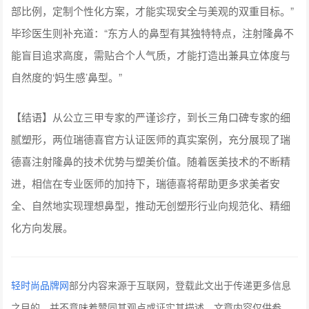
部比例，定制个性化方案，才能实现安全与美观的双重目标。”
毕珍医生则补充道：“东方人的鼻型有其独特特点，注射隆鼻不
能盲目追求高度，需贴合个人气质，才能打造出兼具立体度与
自然度的‘妈生感’鼻型。”
【结语】从公立三甲专家的严谨诊疗，到长三角口碑专家的细
腻塑形，两位瑞德喜官方认证医师的真实案例，充分展现了瑞
德喜注射隆鼻的技术优势与塑美价值。随着医美技术的不断精
进，相信在专业医师的加持下，瑞德喜将帮助更多求美者安
全、自然地实现理想鼻型，推动无创塑形行业向规范化、精细
化方向发展。
轻时尚品牌网
部分内容来源于互联网，登载此文出于传递更多信息
之目的，并不意味着赞同其观点或证实其描述。文章内容仅供参