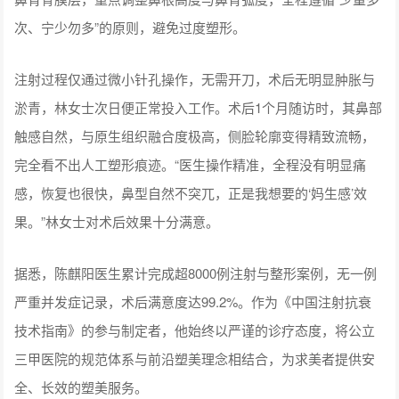
次、宁少勿多”的原则，避免过度塑形。
注射过程仅通过微小针孔操作，无需开刀，术后无明显肿胀与
淤青，林女士次日便正常投入工作。术后1个月随访时，其鼻部
触感自然，与原生组织融合度极高，侧脸轮廓变得精致流畅，
完全看不出人工塑形痕迹。“医生操作精准，全程没有明显痛
感，恢复也很快，鼻型自然不突兀，正是我想要的‘妈生感’效
果。”林女士对术后效果十分满意。
据悉，陈麒阳医生累计完成超8000例注射与整形案例，无一例
严重并发症记录，术后满意度达99.2%。作为《中国注射抗衰
技术指南》的参与制定者，他始终以严谨的诊疗态度，将公立
三甲医院的规范体系与前沿塑美理念相结合，为求美者提供安
全、长效的塑美服务。