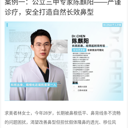
案例一：公立三甲专家陈麒阳——严谨
诊疗，安全打造自然长效鼻型
求美者林女士，今年28岁，长期被鼻根低平、鼻背线条不流畅
的问题困扰，渴望改善鼻型但担忧假体隆鼻的透光、移位风