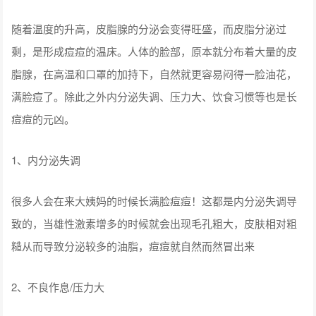
随着温度的升高，皮脂腺的分泌会变得旺盛，而皮脂分泌过
剩，是形成痘痘的温床。人体的脸部，原本就分布着大量的皮
脂腺，在高温和口罩的加持下，自然就更容易闷得一脸油花，
满脸痘了。除此之外内分泌失调、压力大、饮食习惯等也是长
痘痘的元凶。
1、内分泌失调
很多人会在来大姨妈的时候长满脸痘痘！这都是内分泌失调导
致的，当雄性激素增多的时候就会出现毛孔粗大，皮肤相对粗
糙从而导致分泌较多的油脂，痘痘就自然而然冒出来
2、不良作息/压力大