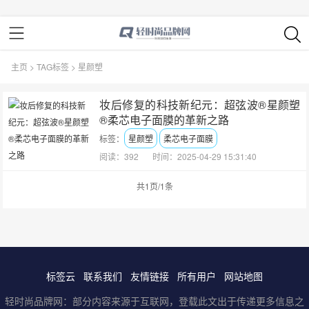
主页
>
TAG标签
> 星颜塑
妆后修复的科技新纪元：超弦波®星颜塑
®柔芯电子面膜的革新之路
标签：
星颜塑
柔芯电子面膜
阅读：392
时间：2025-04-29 15:31:40
共1页/1条
标签云
联系我们
友情链接
所有用户
网站地图
轻时尚品牌网：部分内容来源于互联网，登载此文出于传递更多信息之