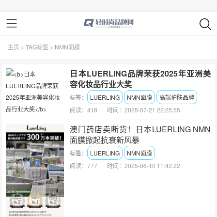
主页
>
TAG标签
> NMN面膜
日本LUERLING品牌荣获2025年亚洲美
容化妆品行业大奖
标签：
LUERLING
NMN面膜
高端护肤品牌
阅读：418
时间：2025-07-21 22:25:55
澳门药店卖断货！日本LUERLING NMN
面膜掀起抗衰新风暴
标签：
LUERLING
NMN面膜
阅读：777
时间：2025-06-10 11:42:22