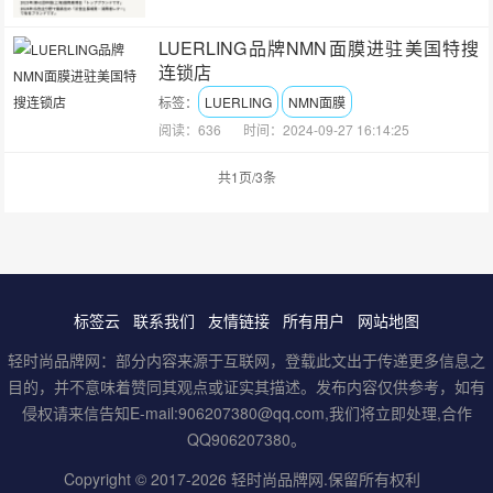
LUERLING品牌NMN面膜进驻美国特搜
连锁店
标签：
LUERLING
NMN面膜
阅读：636
时间：2024-09-27 16:14:25
共1页/3条
标签云
联系我们
友情链接
所有用户
网站地图
轻时尚品牌网：部分内容来源于互联网，登载此文出于传递更多信息之
目的，并不意味着赞同其观点或证实其描述。发布内容仅供参考，如有
侵权请来信告知E-mail:906207380@qq.com,我们将立即处理,合作
QQ906207380。
Copyright © 2017-2026
轻时尚品牌网
.保留所有权利