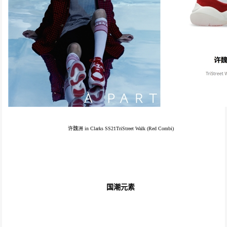
许魏洲 in Clarks SS21TriStreet Walk (Red Combi)
国潮元素