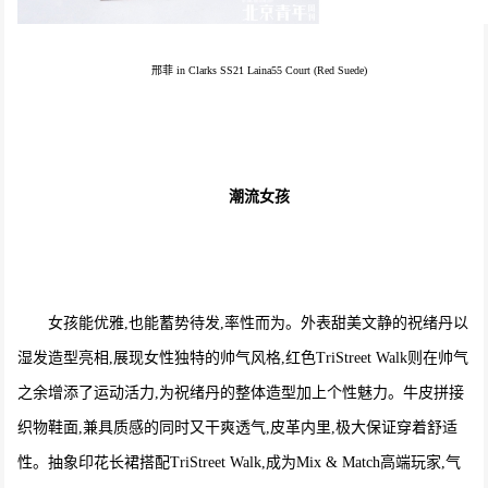
邢菲 in Clarks SS21 Laina55 Court (Red Suede)
潮流女孩
女孩能优雅,也能蓄势待发,率性而为。外表甜美文静的祝绪丹以
湿发造型亮相,展现女性独特的帅气风格,红色TriStreet Walk则在帅气
之余增添了运动活力,为祝绪丹的整体造型加上个性魅力。牛皮拼接
织物鞋面,兼具质感的同时又干爽透气,皮革内里,极大保证穿着舒适
性。抽象印花长裙搭配TriStreet Walk,成为Mix & Match高端玩家,气