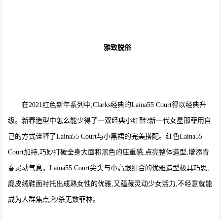
雅致脱俗
在2021红色新年系列中,Clarks经典的Laina55 Court得以经典升
级。新春造型中怎么能少得了一双经典小红鞋?新一代女星邢菲用自
己的方式诠释了Laina55 Court与小黑裙的完美搭配。红色Laina55
Court加持,巧妙打破全身大面积黑色的庄重感,点亮整体造型,增添青
春灵动气息。Laina55 Court尖头与小高跟组合的优雅造型极具巧思,
麂皮绒鞋面衬托出成熟女性的优雅,又蕴藏灵动少女活力,不经意就能
成为人群焦点,秒杀无数菲林。