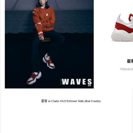
霍尊 in Clarks SS21TriStreet Walk (Red Combi)