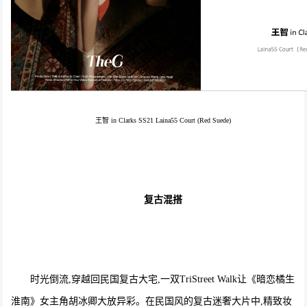
王智 in Clarks SS21 Laina55 Court (Red Suede)
复古混搭
时光倒流,穿越回民国复古大宅,一双TriStreet Walk让《暗恋橘生
淮南》女主角胡冰卿大放异彩。在民国风的复古迷奢大片中,精致妆