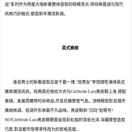
运”系列作为明星大咖新春整体造型的吸睛亮点,将经典基调与现代
风格巧妙融合,塑造新年潮流新调。
英式雅痞
谁说男士的新春造型总是千篇一律,“现男友”李现随性演绎英式
雅痞潮流风尚。经典英伦格纹大衣与CitiStride Lace黑皮鞋上身,搭配
墨镜、金属质腰带时尚单品,尽显优雅摩登气息。流畅鞋型彰显城市
雅痞格调、低调外形承载不凡品味。黑皮鞋和“沉闷”划等号?
NO!CitiStride Lace黑皮鞋鞋面呈现彩虹般的漆皮光泽,深藏摩登造型
巧思,彰显都市型男率性而为的型格态度。