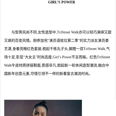
GIRL’S POWER
与型男风尚不同,女性造型中,TriStreet Walk亦可以轻巧演绎又甜
又飒的百变风情。刚参加完“演员请就位第二季”的实力派女演员娄
艺潇,身着亮眼红色套装,梳起干练丸子头,脚蹬一双TriStreet Walk,气
场十足,彰显“大女主”时尚态度,Girl’s Power不言而喻。红色TriStreet
Walk牛皮材质拼接鞋面,质感非凡,掀起新一轮休闲造型潮流,融合中
国新年创意元素,尽情引领不一样的新春复古潮流时尚。