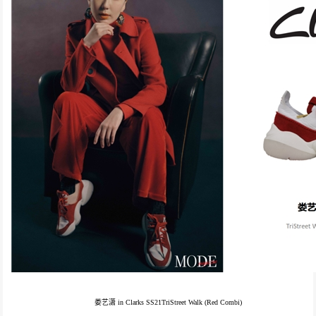
娄艺潇 in Clarks SS21TriStreet Walk (Red Combi)