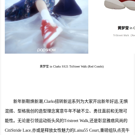
黄梦莹 in Clarks SS21 TriStreet Walk (Red Combi)
新年新鞋焕新潮,Clarks扭转新运系列为大家开出新年好运,无惧
混搭、型格我创的造型理念寓意牛年不破不立、勇往直前和无限可
能性。无论是引领运动街头风的Tristreet Walk,还是彰显雅痞风尚的
CitiStride Lace,亦或是释放女性魅力的Laina55 Court,重磅组队点亮牛