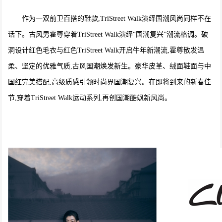
作为一双前卫百搭的鞋款,TriStreet Walk演绎国潮风尚同样不在
话下。古风男霍尊穿着TriStreet Walk演绎“国潮复兴”潮流格调。破
洞设计红色毛衣与红色TriStreet Walk开启牛年新潮流,霍尊散发温
柔、坚定的优雅气质,古风国潮焕发新生。豪华皮革、绒面鞋面与中
国红完美搭配,高级质感引领时尚界国潮复兴。在即将到来的新春佳
节,穿着TriStreet Walk运动系列,再创国潮酷飒新风尚。