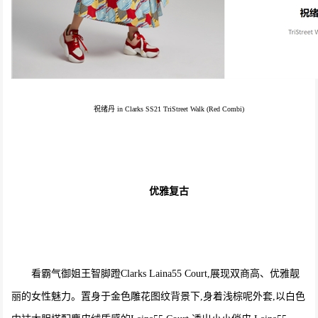
祝绪丹 in Clarks SS21 TriStreet Walk (Red Combi)
优雅复古
看霸气御姐王智脚蹬Clarks Laina55 Court,展现双商高、优雅靓
丽的女性魅力。置身于金色雕花图纹背景下,身着浅棕呢外套,以白色