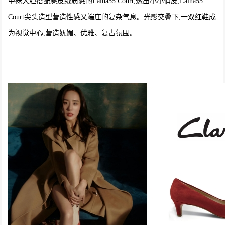
中袜大胆搭配麂皮绒质感的Laina55 Court,透出小小俏皮,Laina55
Court尖头造型营造性感又端庄的复杂气息。光影交叠下,一双红鞋成
为视觉中心,营造妩媚、优雅、复古氛围。