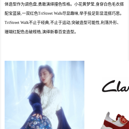
体造型作为调色盘,勇敢演绎撞色性格。小花黄梦莹,身穿白色毛衣搭
配宝蓝装,一双红色TriStreet Walk尽显趣味,举手投足彰显混搭巧思。
TriStreet Walk不止于经典,不止于运动,突破造型可能性,利落外形、
珊瑚红配色击破桎梏,演绎新春百变造型。