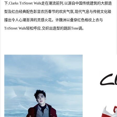
下,Clarks TriStreet Walk走在潮流前列,以源自中国传统建筑的大胆造
型及红白经典配色彰显农历春节的欢庆气氛,现代气息与传统文化碰
撞出令人心潮澎湃的灵感火花。许魏洲以叠穿红色格纹上衣与
TriStreet Walk轻松呼应,交织出造型的跳跃Tone调。