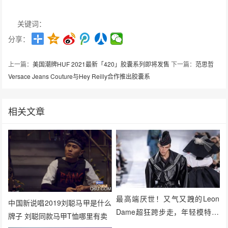
关键词：
分享：
上一篇：
美国潮牌HUF 2021最新「420」胶囊系列即将发售
下一篇：
范思哲
Versace Jeans Couture与Hey Reilly合作推出胶囊系
相关文章
最高端厌世！又气又跩的Leon
中国新说唱2019刘聪马甲是什么
Dame超狂跨步走，年轻模特IG
牌子 刘聪同款马甲T恤哪里有卖
爆红