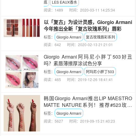
底
LES EAUX香水
阅读：1489
时间：2020-03-11 14:25:34
以「复古」为设计灵感，Giorgio Armani
今年推出全新「复古玫瑰系列」唇彩
标签：
Giorgio Armani
复古玫瑰唇彩系列
阅读：642
时间：2020-02-13 21:21:01
Giorgio Armani阿玛尼小胖丁503好丑
吗？素唇薄擦厚涂试色分享
标签：
Giorgio Armani
阿玛尼小胖丁503
阅读：465
时间：2019-12-26 18:41:41
韩国Giorgio Armani推出LIP MAESTRO
MATTE NATURE系列！推荐#523玫瑰
色！
标签：
Giorgio Armani
阅读：5627
时间：2019-09-15 21:40:23