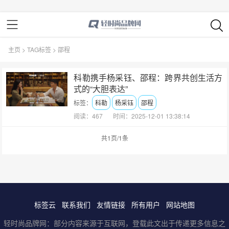
主页
>
TAG标签
> 邵程
科勒携手杨采钰、邵程：跨界共创生活方
式的“大胆表达”
标签：
科勒
杨采钰
邵程
阅读：467
时间：2025-12-01 13:38:14
共1页/1条
标签云
联系我们
友情链接
所有用户
网站地图
轻时尚品牌网：部分内容来源于互联网，登载此文出于传递更多信息之