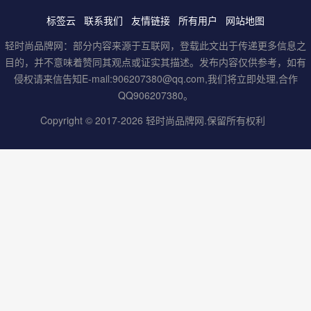
标签云
联系我们
友情链接
所有用户
网站地图
轻时尚品牌网：部分内容来源于互联网，登载此文出于传递更多信息之
目的，并不意味着赞同其观点或证实其描述。发布内容仅供参考，如有
侵权请来信告知E-mail:906207380@qq.com,我们将立即处理,合作
QQ906207380。
Copyright © 2017-2026
轻时尚品牌网
.保留所有权利