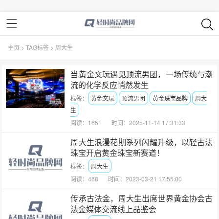
主页
>
TAG标签
> 周大生
当黄金文玩遇见顶流男团，一场传统与潮
流的化学反应悄然发生
标签：
黄金文玩
顶流男团
黄金珠宝品牌
周大
生
阅读：1651
时间：2025-11-14 17:31:33
周大生浪漫花期系列闪耀升级，以轻古法
珠宝开启黄金珠宝新赛道！
标签：
周大生
阅读：468
时间：2023-03-21 17:55:00
传承古法金，周大生出席世界黄金协会古
法金媒体交流线上品鉴会